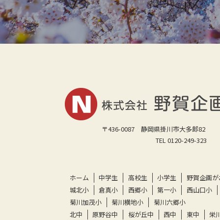
〒436-0087 静岡県掛川市大多郎82
TEL 0120-249-323
ホーム
中学生
高校生
小学生
野賀企画が
城北小
倉真小
西郷小
第一小
西山口小
菊川加茂小
菊川横地小
菊川六郷小
北中
原野谷中
桜が丘中
西中
東中
栄