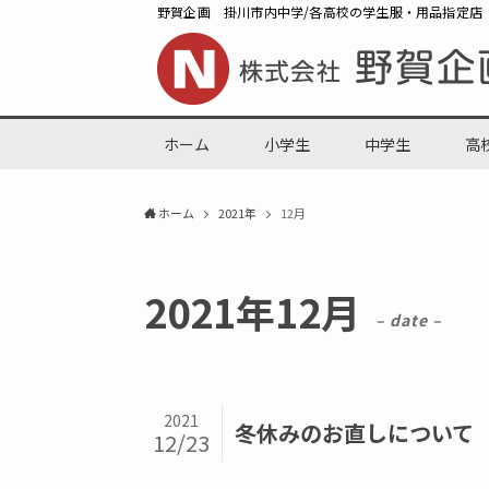
野賀企画 掛川市内中学/各高校の学生服・用品指定店
ホーム
小学生
中学生
高
ホーム
2021年
12月
2021年12月
– date –
2021
冬休みのお直しについて
12/23