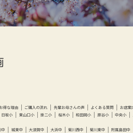
お得な理由
ご購入の流れ
先輩お母さんの声
よくある質問
お店案
日坂小
東山口小
掛二小
桜木小
和田岡小
原谷小
中央小
川中
城東中
大須賀中
大浜中
菊川西中
菊川東中
附属島田中