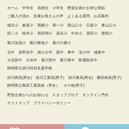
ホーム
中学生
高校生
小学生
野賀企画がお得な理由
ご購入の流れ
先輩お母さんの声
よくある質問
お店案内
城北小
倉真小
西郷小
第一小
西山口小
日坂小
東山口小
掛二小
桜木小
和田岡小
原谷小
中央小
原田小
曽我小
菊川加茂小
菊川横地小
菊川六郷小
北中
原野谷中
桜が丘中
西中
東中
栄川中
城東中
大須賀中
大浜中
菊川西中
菊川東中
附属島田中
静岡県立掛川特別支援学校
掛川西高(男女)
掛川工業高(男子)
掛川東高(男女)
磐田南高(男子)
静岡県立島田工業高校（男女）
その他(男子)
野賀企画からのお知らせ
スタッフブログ
オンライン予約
サイトマップ
プライバシーポリシー