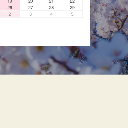
19
20
21
22
26
27
28
29
2
3
4
5