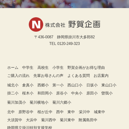
〒436-0087 静岡県掛川市大多郎82
TEL 0120-249-323
ホーム
中学生
高校生
小学生
野賀企画がお得な理由
ご購入の流れ
先輩お母さんの声
よくある質問
お店案内
城北小
倉真小
西郷小
第一小
西山口小
日坂小
東山口小
掛二小
桜木小
和田岡小
原谷小
中央小
原田小
曽我小
菊川加茂小
菊川横地小
菊川六郷小
北中
原野谷中
桜が丘中
西中
東中
栄川中
城東中
大須賀中
大浜中
菊川西中
菊川東中
附属島田中
静岡県立掛川特別支援学校