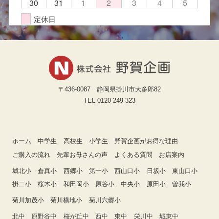
30
31
1
2
3
4
5
定休日
〒436-0087 静岡県掛川市大多郎82
TEL 0120-249-323
ホーム
中学生
高校生
小学生
野賀企画がお得な理由
ご購入の流れ
先輩お母さんの声
よくある質問
お店案内
城北小
倉真小
西郷小
第一小
西山口小
日坂小
東山口小
掛二小
桜木小
和田岡小
原谷小
中央小
原田小
曽我小
菊川加茂小
菊川横地小
菊川六郷小
北中
原野谷中
桜が丘中
西中
東中
栄川中
城東中