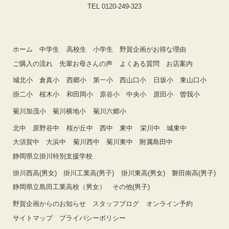
TEL 0120-249-323
ホーム
中学生
高校生
小学生
野賀企画がお得な理由
ご購入の流れ
先輩お母さんの声
よくある質問
お店案内
城北小
倉真小
西郷小
第一小
西山口小
日坂小
東山口小
掛二小
桜木小
和田岡小
原谷小
中央小
原田小
曽我小
菊川加茂小
菊川横地小
菊川六郷小
北中
原野谷中
桜が丘中
西中
東中
栄川中
城東中
大須賀中
大浜中
菊川西中
菊川東中
附属島田中
静岡県立掛川特別支援学校
掛川西高(男女)
掛川工業高(男子)
掛川東高(男女)
磐田南高(男子)
静岡県立島田工業高校（男女）
その他(男子)
野賀企画からのお知らせ
スタッフブログ
オンライン予約
サイトマップ
プライバシーポリシー