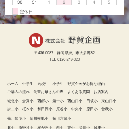
30
31
1
2
3
4
5
定休日
〒436-0087 静岡県掛川市大多郎82
TEL 0120-249-323
ホーム
中学生
高校生
小学生
野賀企画がお得な理由
ご購入の流れ
先輩お母さんの声
よくある質問
お店案内
城北小
倉真小
西郷小
第一小
西山口小
日坂小
東山口小
掛二小
桜木小
和田岡小
原谷小
中央小
原田小
曽我小
菊川加茂小
菊川横地小
菊川六郷小
北中
原野谷中
桜が丘中
西中
東中
栄川中
城東中