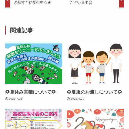
の採寸予約受付中☆★
ございます😊
関連記事
🌻夏休み営業について🌻
🌻夏服のお渡しについて🌻
2026.7.23
2026.5.29